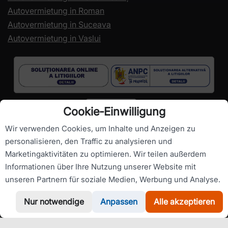
Autovermietung in Roman
Autovermietung in Suceava
Autovermietung in Vaslui
Cookie‑Einwilligung
Wir verwenden Cookies, um Inhalte und Anzeigen zu
personalisieren, den Traffic zu analysieren und
Marketingaktivitäten zu optimieren. Wir teilen außerdem
Urheberrechte ©
RomanianCarHire.com
- Alle Rechte
Informationen über Ihre Nutzung unserer Website mit
vorbehalten.
unseren Partnern für soziale Medien, Werbung und Analyse.
Nur notwendige
Anpassen
Alle akzeptieren
WhatsApp
Rufen Sie uns an